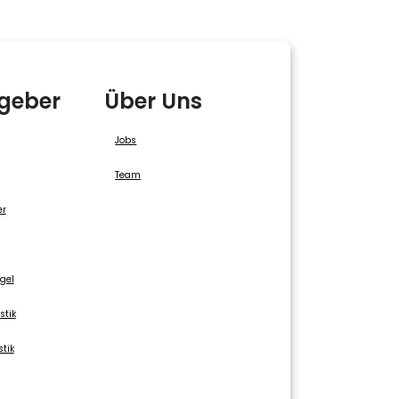
geber
Über Uns
Jobs
Team
er
gel
stik
stik