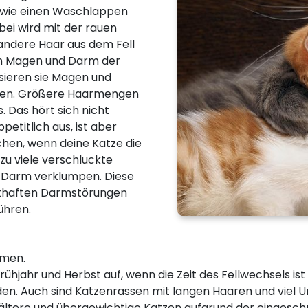
ge wie einen Waschlappen
bei wird mit der rauen
andere Haar aus dem Fell
den Magen und Darm der
ssieren sie Magen und
den. Größere Haarmengen
. Das hört sich nicht
etitlich aus, ist aber
chen, wenn deine Katze die
zu viele verschluckte
 Darm verklumpen. Diese
sthaften Darmstörungen
ühren.
omen.
rühjahr und Herbst auf, wenn die Zeit des Fellwechsels is
Auch sind Katzenrassen mit langen Haaren und viel Unt
ältere und übergewichtige Katzen aufgrund der eingesch