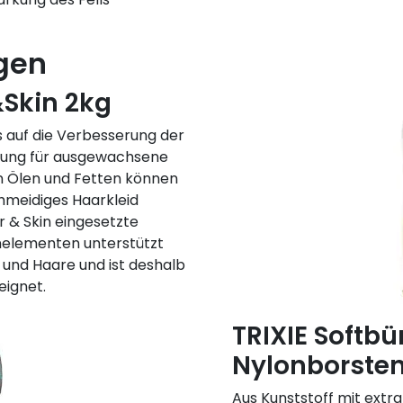
gen
&Skin 2kg
s auf die Verbesserung der
hrung für ausgewachsene
en Ölen und Fetten können
hmeidiges Haarkleid
ir & Skin eingesetzte
nelementen unterstützt
t und Haare und ist deshalb
eignet.
TRIXIE Softbü
Nylonborste
Aus Kunststoff mit extr