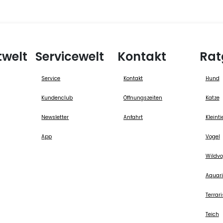
twelt
Servicewelt
Kontakt
Rat
Service
Kontakt
Hund
Kundenclub
Öffnungszeiten
Katze
Newsletter
Anfahrt
Kleinti
App
Vogel
Wildvo
Aquari
Terrari
Teich